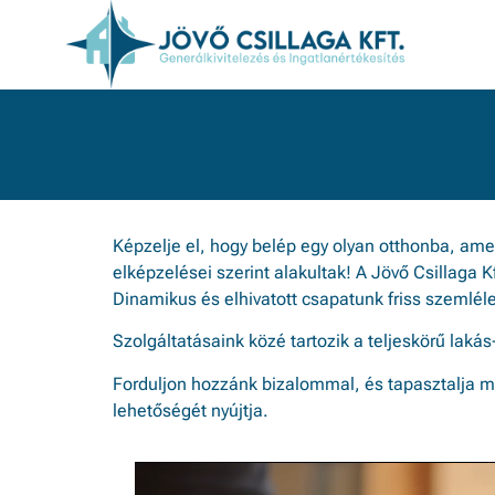
Képzelje el, hogy belép egy olyan otthonba, amel
elképzelései szerint alakultak! A Jövő Csillaga K
Dinamikus és elhivatott csapatunk friss szemlél
Szolgáltatásaink közé tartozik a teljeskörű lakás
Forduljon hozzánk bizalommal, és tapasztalja meg
lehetőségét nyújtja.