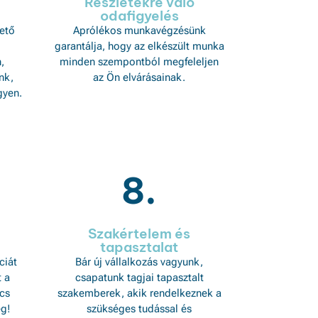
Részletekre való
odafigyelés
ető
Aprólékos munkavégzésünk
garantálja, hogy az elkészült munka
,
minden szempontból megfeleljen
nk,
az Ön elvárásainak.
gyen.
8.
Szakértelem és
tapasztalat
ciát
Bár új vállalkozás vagyunk,
t a
csapatunk tagjai tapasztalt
cs
szakemberek, akik rendelkeznek a
ég!
szükséges tudással és