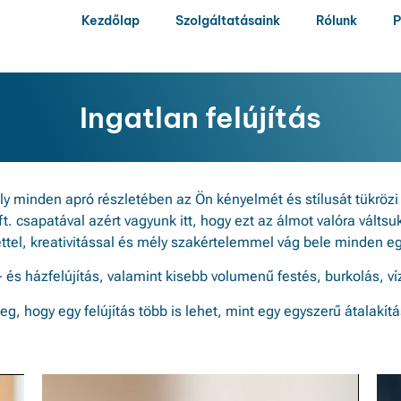
Kezdőlap
Szolgáltatásaink
Rólunk
P
Ingatlan felújítás
y minden apró részletében az Ön kényelmét és stílusát tükrözi 
ft. csapatával azért vagyunk itt, hogy ezt az álmot valóra váltsu
ettel, kreativitással és mély szakértelemmel vág bele minden e
- és házfelújítás, valamint kisebb volumenű festés, burkolás, ví
, hogy egy felújítás több is lehet, mint egy egyszerű átalakít