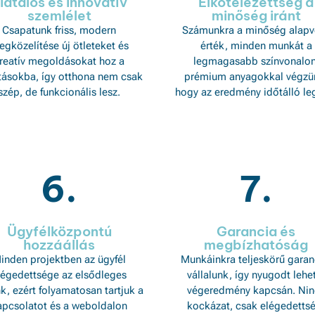
iatalos és innovatív
Elkötelezettség a
szemlélet
minőség iránt
Csapatunk friss, modern
Számunkra a minőség alapv
gközelítése új ötleteket és
érték, minden munkát a
reatív megoldásokat hoz a
legmagasabb színvonalon
ításokba, így otthona nem csak
prémium anyagokkal végzü
szép, de funkcionális lesz.
hogy az eredmény időtálló le
6.
7.
Ügyfélközpontú
Garancia és
hozzáállás
megbízhatóság
inden projektben az ügyfél
Munkáinkra teljeskörű garan
légedettsége az elsődleges
vállalunk, így nyugodt lehe
k, ezért folyamatosan tartjuk a
végeredmény kapcsán. Nin
apcsolatot és a weboldalon
kockázat, csak elégedetts