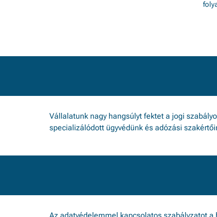
fol
Vállalatunk nagy hangsúlyt fektet a jogi szabály
specializálódott ügyvédünk és adózási szakértőin
Az adatvédelemmel kapcsolatos szabályzatot a 