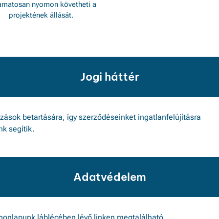
yamatosan nyomon követheti a
projektének állását.
Jogi háttér
ozások betartására, így szerződéseinket ingatlanfelújításra
k segítik.
Adatvédelem
honlapunk láblécében lévő linken megtalálható.