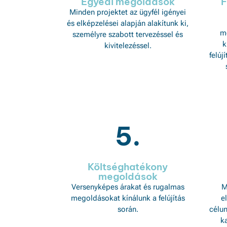
Egyedi megoldások
F
Minden projektet az ügyfél igényei
és elképzelései alapján alakítunk ki,
me
személyre szabott tervezéssel és
k
kivitelezéssel.
felúj
5.
Költséghatékony
megoldások
Versenyképes árakat és rugalmas
M
megoldásokat kínálunk a felújítás
e
során.
célun
k